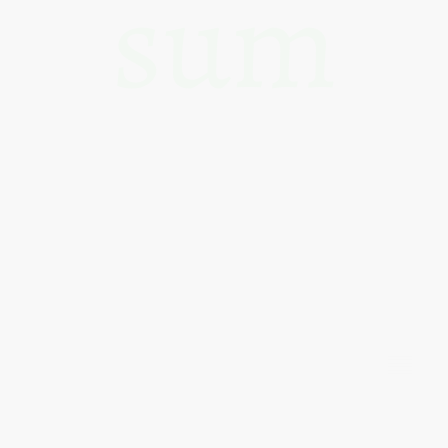
sum
Verantwortlich:
Ilona Schreiber
Am Busch 14
15806 Zossen
Kontakt:
Telefon: +49 15561278722
E-Mail: boxer.vom.hexenhammer@gmail.com
©Urheberrecht. Alle Rechte vorbehalten.